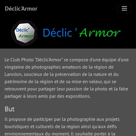
Déclic'Armor
Le Club Photo "Déclic'Armor" se compose d'une équipe d'une
vingtaine de photographes amateurs de la région de
Lannion, soucieux de la préservation de la nature et du
patrimoine de la région et de sa mise en valeur, qui se
retrouvent pour partager leur passion de la photo et la faire
partager à leurs amis par des expositions.
But
Il propose de participer par la photographie aux projets
touristiques et culturels de la région ainsi qu'aux défis
environnementaux du moment. Il souhaite porter à la