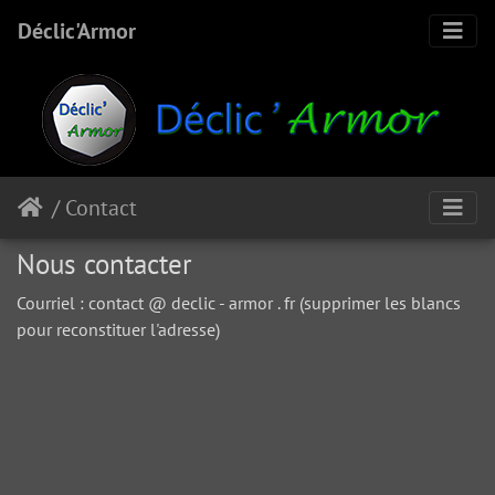
Déclic'Armor
/ Contact
Nous contacter
Courriel : contact @ declic - armor . fr (supprimer les blancs
pour reconstituer l'adresse)