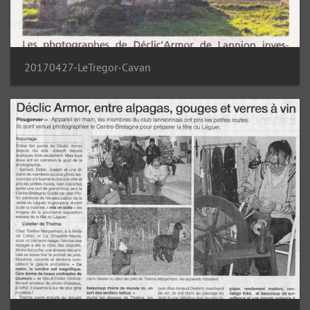
20170427-LeTregor-Cavan